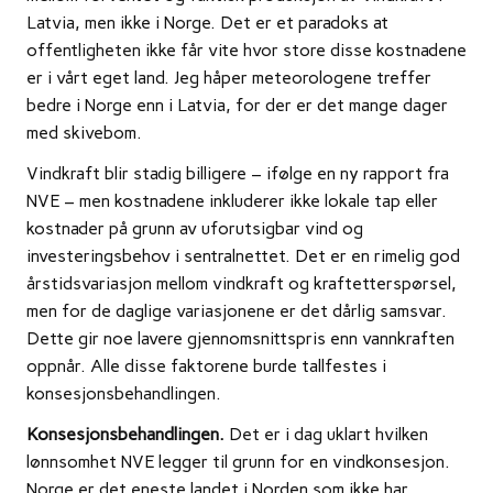
Latvia, men ikke i Norge. Det er et paradoks at
offentligheten ikke får vite hvor store disse kostnadene
er i vårt eget land. Jeg håper meteorologene treffer
bedre i Norge enn i Latvia, for der er det mange dager
med skivebom.
Vindkraft blir stadig billigere – ifølge en ny rapport fra
NVE – men kostnadene inkluderer ikke lokale tap eller
kostnader på grunn av uforutsigbar vind og
investeringsbehov i sentralnettet. Det er en rimelig god
årstidsvariasjon mellom vindkraft og kraftetterspørsel,
men for de daglige variasjonene er det dårlig samsvar.
Dette gir noe lavere gjennomsnittspris enn vannkraften
oppnår. Alle disse faktorene burde tallfestes i
konsesjonsbehandlingen.
Konsesjonsbehandlingen.
Det er i dag uklart hvilken
lønnsomhet NVE legger til grunn for en vindkonsesjon.
Norge er det eneste landet i Norden som ikke har