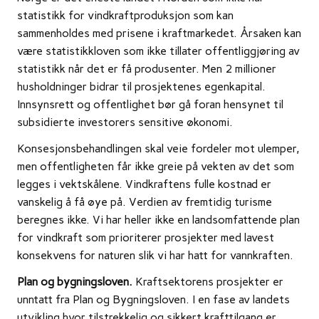
statistikk for vindkraftproduksjon som kan
sammenholdes med prisene i kraftmarkedet. Årsaken kan
være statistikkloven som ikke tillater offentliggjøring av
statistikk når det er få produsenter. Men 2 millioner
husholdninger bidrar til prosjektenes egenkapital.
Innsynsrett og offentlighet bør gå foran hensynet til
subsidierte investorers sensitive økonomi.
Konsesjonsbehandlingen skal veie fordeler mot ulemper,
men offentligheten får ikke greie på vekten av det som
legges i vektskålene. Vindkraftens fulle kostnad er
vanskelig å få øye på. Verdien av fremtidig turisme
beregnes ikke. Vi har heller ikke en landsomfattende plan
for vindkraft som prioriterer prosjekter med lavest
konsekvens for naturen slik vi har hatt for vannkraften.
Plan og bygningsloven.
Kraftsektorens prosjekter er
unntatt fra Plan og Bygningsloven. I en fase av landets
utvikling hvor tilstrekkelig og sikkert krafttilgang er