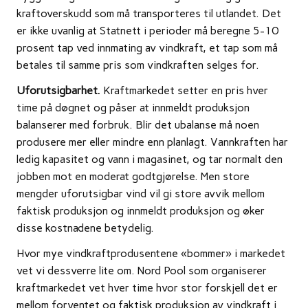
kraftoverskudd som må transporteres til utlandet. Det
er ikke uvanlig at Statnett i perioder må beregne 5-10
prosent tap ved innmating av vindkraft, et tap som må
betales til samme pris som vindkraften selges for.
Uforutsigbarhet.
Kraftmarkedet setter en pris hver
time på døgnet og påser at innmeldt produksjon
balanserer med forbruk. Blir det ubalanse må noen
produsere mer eller mindre enn planlagt. Vannkraften har
ledig kapasitet og vann i magasinet, og tar normalt den
jobben mot en moderat godtgjørelse. Men store
mengder uforutsigbar vind vil gi store avvik mellom
faktisk produksjon og innmeldt produksjon og øker
disse kostnadene betydelig.
Hvor mye vindkraftprodusentene «bommer» i markedet
vet vi dessverre lite om. Nord Pool som organiserer
kraftmarkedet vet hver time hvor stor forskjell det er
mellom forventet og faktisk produksjon av vindkraft i