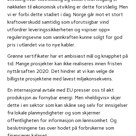
nøkkelen til økonomisk utvikling er dette forståelig. Men
vi er forbi dette stadiet i dag. Norge går mot et stort
kraftoverskudd samtidig som uforutsigbar vind
utfordrer leveringssikkerheten og «spiser opp»
reguleringsevne som vannkraften kunne solgt for god
pris i utlandet via to nye kabler.
Grønne sertifikater har et ambisiøst mål og knapphet på
tid. Mange prosjekter kan ikke realiseres innen fristen
nyttårsaften 2020. Det hindrer at vi kan velge de
billigste prosjektene med lavest miljøkonsekvens.
En internasjonal avtale med EU presser oss til økt
produksjon av fornybar energi. Men «heldigvis» skjer
dette i en sektor som kan skåne seg selv for innsigelser
fra lokale planmyndigheter og som skjermer
offentligheten for informasjon om lønnsomhet. Og
beslutningene tas over hodet på forbrukerne som
finansierer kalaset.