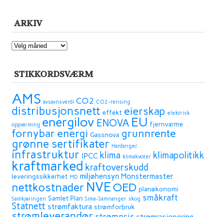
ARKIV
ARKIV
STIKKORDSVÆRM
AMS
CO2
avsavnsverdi
CO2-rensing
distribusjonsnett
eierskap
effekt
elektrisk
energilov
EU
ENOVA
fjernvarme
oppvarming
fornybar energi
grunnrente
Gassnova
grønne sertifikater
Hardanger
infrastruktur
klima
klimapolitikk
IPCC
klimakvoter
kraftmarked
kraftoverskudd
miljøhensyn
Monstermaster
leveringssikkerhet
MD
NVE
OED
nettkostnader
planøkonomi
småkraft
Samlet Plan
Samkjøringen
Sima-Samnanger
skog
Statnett
strømfaktura
strømforbruk
strømleverandør
strømpris
strømrasjonering