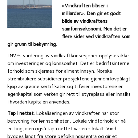
«Vindkraften blåser i
milliarder». Den gir et godt
bilde av vindkraftens
samfunnsøkonomi. Men det er
flere sider ved vindkraften som
gir grunn til bekymring.
I NVEs vurdering av vindkraftkonsesjoner opplyses ikke
om investeringer og lønnsomhet. Det er bedriftsinterne
forhold som skjermes for allment innsyn. Norske
strømbrukere subsidierer prosjektene gjennom lovpålagt
kjøp av grønne sertifikater og tilfører investorene en
egenkapital som verken gir rett til styreplass eller innsikt
i hvordan kapitalen anvendes.
Tap i nettet.
Lokaliseringen av vindkraften har stor
betydning for lønnsomheten. Lokale vindforhold er nå
en ting, men også tap i nettet varierer lokalt. Vind
bygges langt fra store befolkningssentra og gir et