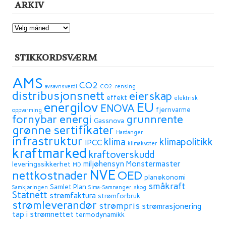
ARKIV
ARKIV
STIKKORDSVÆRM
AMS
CO2
avsavnsverdi
CO2-rensing
distribusjonsnett
eierskap
effekt
elektrisk
energilov
EU
ENOVA
fjernvarme
oppvarming
fornybar energi
grunnrente
Gassnova
grønne sertifikater
Hardanger
infrastruktur
klima
klimapolitikk
IPCC
klimakvoter
kraftmarked
kraftoverskudd
miljøhensyn
Monstermaster
leveringssikkerhet
MD
NVE
OED
nettkostnader
planøkonomi
småkraft
Samlet Plan
Samkjøringen
Sima-Samnanger
skog
Statnett
strømfaktura
strømforbruk
strømleverandør
strømpris
strømrasjonering
tap i strømnettet
termodynamikk