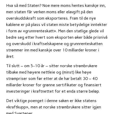
Hva så med Staten? Noe mere moms hentes kanskje inn,
men staten får verken moms eller elavgift på den
overskuddskraft som eksporteres. Fram til de nye
kablene er på plass vil staten miste betydelige inntekter
i form av «grunnrenteskatt». Men den statlige glede vil
bedre seg etter hvert som eksporten øker både prisnivå
og overskudd i kraftselskapene og grunnrenteskatten
strømmer inn med kanskje over 10 milliarder kroner i
året.
Til slutt – om 5-10 år – sitter norske strømbrukere
tilbake med høyere nettleie og (minst) like høye
strømpriser som før etter at de har betalt 30 – 40
milliarder kroner for grønne sertifikater og finansiert
investeringer i kraftnettet for et enda større beløp.
Det viktige poenget i denne saken er ikke statens
«kraftkupp», men at norske strømbrukere sitter igjen
med Svarteper.