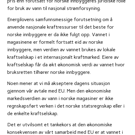
pris enn forutsatt for norske innbyggeres juridiske rolle
for bruk av vann til nasjonal strømforsyning.
Energilovens samfunnsmessige forutsetning om å
anvende nasjonale kraftressurser til det beste for
norske innbyggere er da ikke fulgt opp. Vannet i
magasinene er formelt fortsatt eid av norske
innbyggere, men verdien av vannet brukes av lokale
kraftselskap i et internasjonalt kraftmarked. Eiere av
kraftselskap får da økt økonomisk verdi av vannet hvor
bruksretten tilhører norske innbyggere.
Noen mener at vi må akseptere dagens situasjon
gjennom vår avtale med EU. Men den økonomiske
markedsverdien av vann i norske magasiner er ikke
regnskapsført verken i det norske statsregnskap eller i
de enkelte kraftselskap.
Det er utvilsomt et tankekors at den økonomiske
konsekvensen av vårt samarbeid med EU er at vannet i