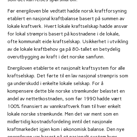
Før energiloven ble vedtatt hadde norsk kraftforsyning
etablert en nasjonal kraftbalanse basert på summen av
lokale kraftverk. Hvert lokale kraftselskap hadde ansvar
for lokal strømpris basert på kostnadene i de lokale,
ofte kommunalt eide kraftselskap. Usikkerhet i utvikling
av de lokale kraftbehov ga på 80-tallet en betydelig
overutbygging av kraft i det norske samfunn.
Energiloven etablerte et nasjonalt kraftsystem for alle
kraftselskap. Det førte til en lav nasjonal strømpris som
ga underskudd i enkelte lokale selskap. For å
kompensere dette ble norske strømkunder belastet en
andel av nettetkostnaden, som før 1990 hadde vært
100% finansiert av vannkraftverk fram til hver enkelt
lokale norske strømkunde. Men det var ment som en
midlertidig kostnadsfordeling inntil det nasjonale
kraftmarkedet igjen kom i økonomisk balanse. Den nye
energiloven var basert på et nasjonalt system hvor