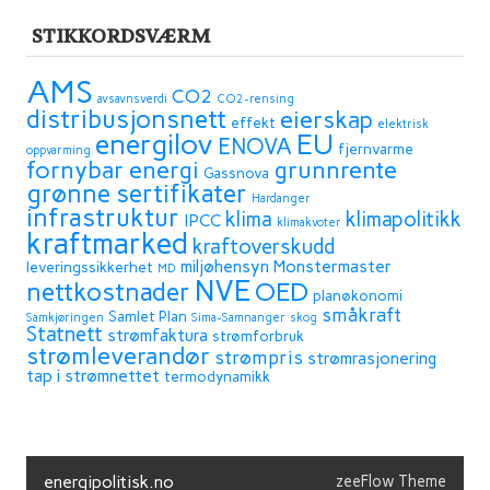
STIKKORDSVÆRM
AMS
CO2
avsavnsverdi
CO2-rensing
distribusjonsnett
eierskap
effekt
elektrisk
energilov
EU
ENOVA
fjernvarme
oppvarming
fornybar energi
grunnrente
Gassnova
grønne sertifikater
Hardanger
infrastruktur
klima
klimapolitikk
IPCC
klimakvoter
kraftmarked
kraftoverskudd
miljøhensyn
Monstermaster
leveringssikkerhet
MD
NVE
OED
nettkostnader
planøkonomi
småkraft
Samlet Plan
Samkjøringen
Sima-Samnanger
skog
Statnett
strømfaktura
strømforbruk
strømleverandør
strømpris
strømrasjonering
tap i strømnettet
termodynamikk
energipolitisk.no
zeeFlow Theme