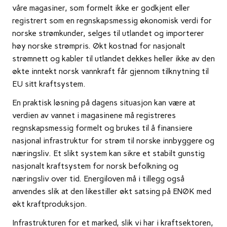
våre magasiner, som formelt ikke er godkjent eller
registrert som en regnskapsmessig økonomisk verdi for
norske strømkunder, selges til utlandet og importerer
høy norske strømpris. Økt kostnad for nasjonalt
strømnett og kabler til utlandet dekkes heller ikke av den
økte inntekt norsk vannkraft får gjennom tilknytning til
EU sitt kraftsystem.
En praktisk løsning på dagens situasjon kan være at
verdien av vannet i magasinene må registreres
regnskapsmessig formelt og brukes til å finansiere
nasjonal infrastruktur for strøm til norske innbyggere og
næringsliv. Et slikt system kan sikre et stabilt gunstig
nasjonalt kraftsystem for norsk befolkning og
næringsliv over tid. Energiloven må i tillegg også
anvendes slik at den likestiller økt satsing på ENØK med
økt kraftproduksjon.
Infrastrukturen for et marked, slik vi har i kraftsektoren,