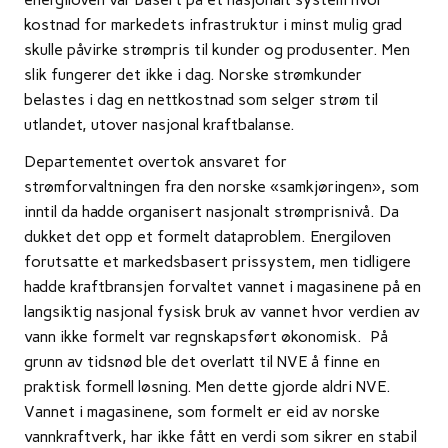
kostnad for markedets infrastruktur i minst mulig grad
skulle påvirke strømpris til kunder og produsenter. Men
slik fungerer det ikke i dag. Norske strømkunder
belastes i dag en nettkostnad som selger strøm til
utlandet, utover nasjonal kraftbalanse.
Departementet overtok ansvaret for
strømforvaltningen fra den norske «samkjøringen», som
inntil da hadde organisert nasjonalt strømprisnivå. Da
dukket det opp et formelt dataproblem. Energiloven
forutsatte et markedsbasert prissystem, men tidligere
hadde kraftbransjen forvaltet vannet i magasinene på en
langsiktig nasjonal fysisk bruk av vannet hvor verdien av
vann ikke formelt var regnskapsført økonomisk. På
grunn av tidsnød ble det overlatt til NVE å finne en
praktisk formell løsning. Men dette gjorde aldri NVE.
Vannet i magasinene, som formelt er eid av norske
vannkraftverk, har ikke fått en verdi som sikrer en stabil