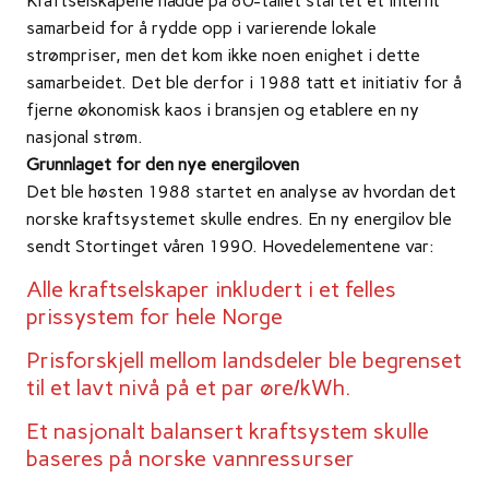
Kraftselskapene hadde på 80-tallet startet et internt
samarbeid for å rydde opp i varierende lokale
strømpriser, men det kom ikke noen enighet i dette
samarbeidet. Det ble derfor i 1988 tatt et initiativ for å
fjerne økonomisk kaos i bransjen og etablere en ny
nasjonal strøm.
Grunnlaget for den nye energiloven
Det ble høsten 1988 startet en analyse av hvordan det
norske kraftsystemet skulle endres. En ny energilov ble
sendt Stortinget våren 1990. Hovedelementene var:
Alle kraftselskaper inkludert i et felles
prissystem for hele Norge
Prisforskjell mellom landsdeler ble begrenset
til et lavt nivå på et par øre/kWh.
Et nasjonalt balansert kraftsystem skulle
baseres på norske vannressurser