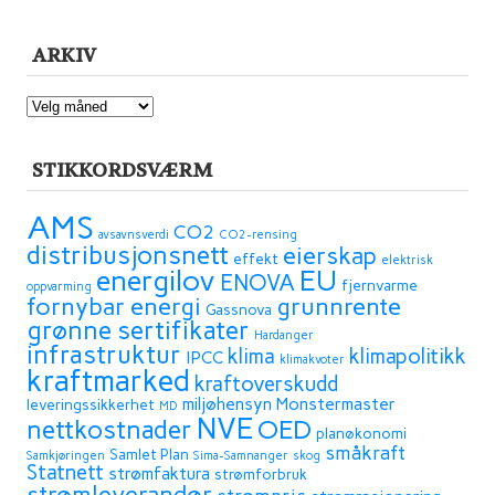
ARKIV
ARKIV
STIKKORDSVÆRM
AMS
CO2
avsavnsverdi
CO2-rensing
distribusjonsnett
eierskap
effekt
elektrisk
energilov
EU
ENOVA
fjernvarme
oppvarming
fornybar energi
grunnrente
Gassnova
grønne sertifikater
Hardanger
infrastruktur
klima
klimapolitikk
IPCC
klimakvoter
kraftmarked
kraftoverskudd
miljøhensyn
Monstermaster
leveringssikkerhet
MD
NVE
OED
nettkostnader
planøkonomi
småkraft
Samlet Plan
Samkjøringen
Sima-Samnanger
skog
Statnett
strømfaktura
strømforbruk
strømleverandør