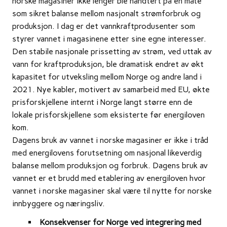
norske magasiner ikke lenger ble håndtert på en måte
som sikret balanse mellom nasjonalt strømforbruk og
produksjon. I dag er det vannkraftprodusenter som
styrer vannet i magasinene etter sine egne interesser.
Den stabile nasjonale prissetting av strøm, ved uttak av
vann for kraftproduksjon, ble dramatisk endret av økt
kapasitet for utveksling mellom Norge og andre land i
2021. Nye kabler, motivert av samarbeid med EU, økte
prisforskjellene internt i Norge langt større enn de
lokale prisforskjellene som eksisterte før energiloven
kom.
Dagens bruk av vannet i norske magasiner er ikke i tråd
med energilovens forutsetning om nasjonal likeverdig
balanse mellom produksjon og forbruk. Dagens bruk av
vannet er et brudd med etablering av energiloven hvor
vannet i norske magasiner skal være til nytte for norske
innbyggere og næringsliv.
Konsekvenser for Norge ved integrering med