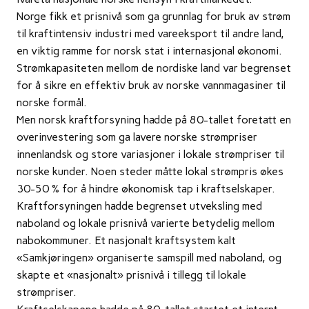
Norge fikk et prisnivå som ga grunnlag for bruk av strøm
til kraftintensiv industri med vareeksport til andre land,
en viktig ramme for norsk stat i internasjonal økonomi.
Strømkapasiteten mellom de nordiske land var begrenset
for å sikre en effektiv bruk av norske vannmagasiner til
norske formål.
Men norsk kraftforsyning hadde på 80-tallet foretatt en
overinvestering som ga lavere norske strømpriser
innenlandsk og store variasjoner i lokale strømpriser til
norske kunder. Noen steder måtte lokal strømpris økes
30-50 % for å hindre økonomisk tap i kraftselskaper.
Kraftforsyningen hadde begrenset utveksling med
naboland og lokale prisnivå varierte betydelig mellom
nabokommuner. Et nasjonalt kraftsystem kalt
«Samkjøringen» organiserte samspill med naboland, og
skapte et «nasjonalt» prisnivå i tillegg til lokale
strømpriser.