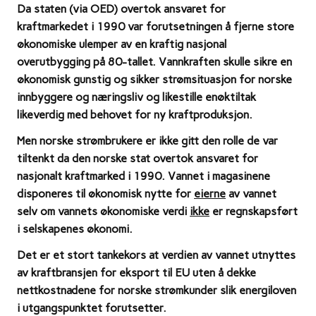
Da staten (via OED) overtok ansvaret for
kraftmarkedet i 1990 var forutsetningen å fjerne store
økonomiske ulemper av en kraftig nasjonal
overutbygging på 80-tallet.
Vannkraften skulle sikre en
økonomisk gunstig og sikker strømsituasjon for norske
innbyggere og næringsliv og likestille enøktiltak
likeverdig med behovet for ny kraftproduksjon.
Men norske strømbrukere er ikke gitt den rolle de var
tiltenkt da den norske stat overtok ansvaret for
nasjonalt kraftmarked i 1990.
Vannet i magasinene
disponeres til økonomisk nytte for
eierne
av vannet
selv om vannets økonomiske verdi
ikke
er regnskapsført
i selskapenes økonomi.
Det er et stort tankekors at verdien av vannet utnyttes
av kraftbransjen for eksport til EU uten å dekke
nettkostnadene for norske strømkunder slik energiloven
i utgangspunktet forutsetter.