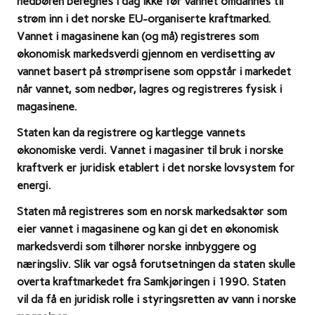
nedbøren beregnes i dag ikke før vannet omdannes til
strøm inn i det norske EU-organiserte kraftmarked.
Vannet i magasinene kan (og må) registreres som
økonomisk markedsverdi gjennom en verdisetting av
vannet basert på strømprisene som oppstår i markedet
når vannet, som nedbør, lagres og registreres fysisk i
magasinene.
Staten kan da registrere og kartlegge vannets
økonomiske verdi. Vannet i magasiner til bruk i norske
kraftverk er juridisk etablert i det norske lovsystem for
energi.
Staten må registreres som en norsk markedsaktør som
eier vannet i magasinene og kan gi det en økonomisk
markedsverdi som tilhører norske innbyggere og
næringsliv. Slik var også forutsetningen da staten skulle
overta kraftmarkedet fra Samkjøringen i 1990. Staten
vil da få en juridisk rolle i styringsretten av vann i norske