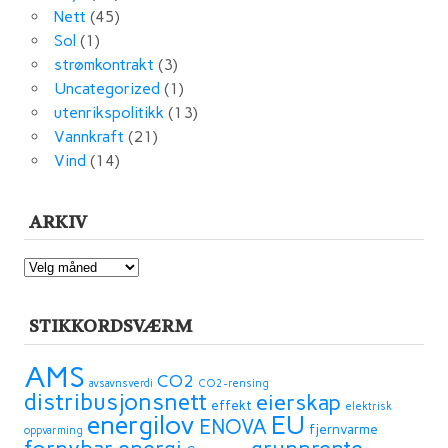
Nett
(45)
Sol
(1)
strømkontrakt
(3)
Uncategorized
(1)
utenrikspolitikk
(13)
Vannkraft
(21)
Vind
(14)
ARKIV
ARKIV
STIKKORDSVÆRM
AMS
CO2
avsavnsverdi
CO2-rensing
distribusjonsnett
eierskap
effekt
elektrisk
energilov
EU
ENOVA
fjernvarme
oppvarming