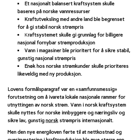
Et nasjonalt balansert kraftsystem skulle
baseres på norske vannressurser
Kraftutveksling med andre land ble begrenset
for å gi stabil norsk strømpris
K
raftsystemet skulle gi grunnlag for billigere
nasjonal fornybar strømproduksjon
Vann i magasiner ble prioritert for å sikre stabil,
gunstig nasjonal strømpris
Enøk hos norske strømkunder skulle prioriteres
likeveldig med ny produksjon.
Lovens formålsparagraf var en «samfunnsmessig»
forutsetning om å ivareta lokale nasjonale rammer for
utnyttingen av norsk strøm. Vann i norsk kraftsystem
skulle nyttes for norske innbyggere og næringsliv og
sikre lav, gunstig
norsk
strømpris internasjonalt.
Men den nye energiloven førte til at nettkostnad og
overinvestering i kraftproduksjon ble mye større enn