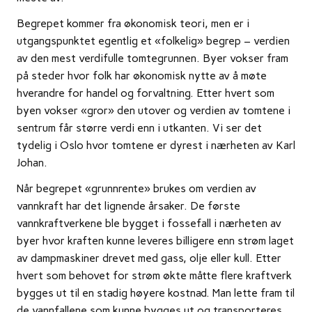
Begrepet kommer fra økonomisk teori, men er i
utgangspunktet egentlig et «folkelig» begrep – verdien
av den mest verdifulle tomtegrunnen. Byer vokser fram
på steder hvor folk har økonomisk nytte av å møte
hverandre for handel og forvaltning. Etter hvert som
byen vokser «gror» den utover og verdien av tomtene i
sentrum får større verdi enn i utkanten. Vi ser det
tydelig i Oslo hvor tomtene er dyrest i nærheten av Karl
Johan.
Når begrepet «grunnrente» brukes om verdien av
vannkraft har det lignende årsaker. De første
vannkraftverkene ble bygget i fossefall i nærheten av
byer hvor kraften kunne leveres billigere enn strøm laget
av dampmaskiner drevet med gass, olje eller kull. Etter
hvert som behovet for strøm økte måtte flere kraftverk
bygges ut til en stadig høyere kostnad. Man lette fram til
de vannfallene som kunne bygges ut og transporteres