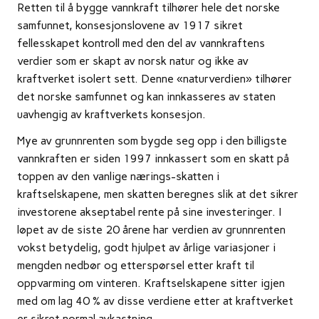
Retten til å bygge vannkraft tilhører hele det norske
samfunnet, konsesjonslovene av 1917 sikret
fellesskapet kontroll med den del av vannkraftens
verdier som er skapt av norsk natur og ikke av
kraftverket isolert sett. Denne «naturverdien» tilhører
det norske samfunnet og kan innkasseres av staten
uavhengig av kraftverkets konsesjon.
Mye av grunnrenten som bygde seg opp i den billigste
vannkraften er siden 1997 innkassert som en skatt på
toppen av den vanlige nærings-skatten i
kraftselskapene, men skatten beregnes slik at det sikrer
investorene akseptabel rente på sine investeringer. I
løpet av de siste 20 årene har verdien av grunnrenten
vokst betydelig, godt hjulpet av årlige variasjoner i
mengden nedbør og etterspørsel etter kraft til
oppvarming om vinteren. Kraftselskapene sitter igjen
med om lag 40 % av disse verdiene etter at kraftverket
er sikret normal avkastning.