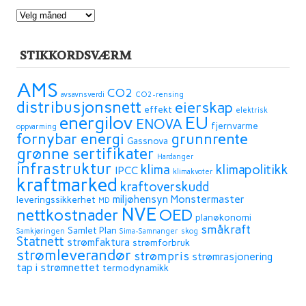
ARKIV
STIKKORDSVÆRM
AMS
CO2
avsavnsverdi
CO2-rensing
distribusjonsnett
eierskap
effekt
elektrisk
energilov
EU
ENOVA
fjernvarme
oppvarming
fornybar energi
grunnrente
Gassnova
grønne sertifikater
Hardanger
infrastruktur
klima
klimapolitikk
IPCC
klimakvoter
kraftmarked
kraftoverskudd
miljøhensyn
Monstermaster
leveringssikkerhet
MD
NVE
OED
nettkostnader
planøkonomi
småkraft
Samlet Plan
Samkjøringen
Sima-Samnanger
skog
Statnett
strømfaktura
strømforbruk
strømleverandør
strømpris
strømrasjonering
tap i strømnettet
termodynamikk