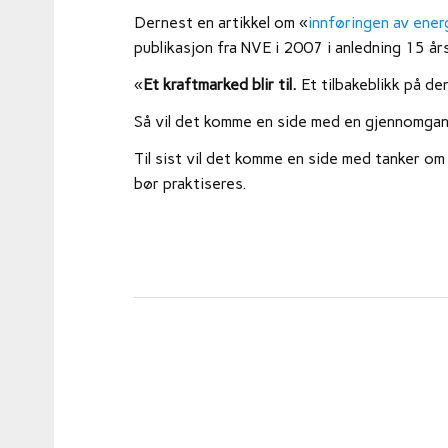
Dernest en artikkel om «
innføringen av ener
publikasjon fra NVE i 2007 i anledning 15 års
«
Et kraftmarked blir til.
Et tilbakeblikk på d
Så vil det komme en side med en gjennomgang
Til sist vil det komme en side med tanker o
bør praktiseres.