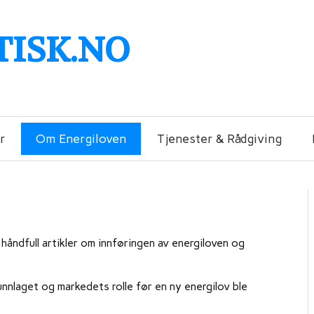
TISK.NO
r
Om Energiloven
Tjenester & Rådgiving
håndfull artikler om innføringen av energiloven og
unnlaget og markedets rolle før en ny energilov ble