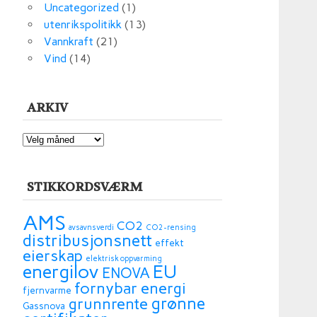
Uncategorized
(1)
utenrikspolitikk
(13)
Vannkraft
(21)
Vind
(14)
ARKIV
ARKIV
STIKKORDSVÆRM
AMS
CO2
avsavnsverdi
CO2-rensing
distribusjonsnett
effekt
eierskap
elektrisk oppvarming
energilov
EU
ENOVA
fornybar energi
fjernvarme
grønne
grunnrente
Gassnova