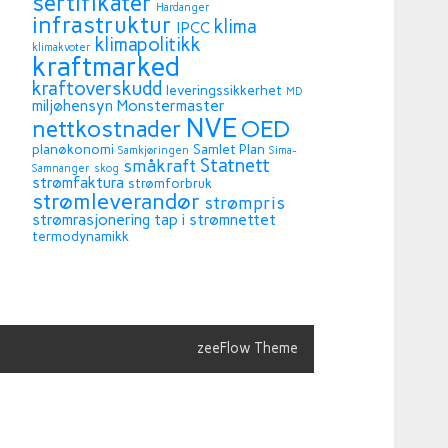
sertifikater
Hardanger
infrastruktur
klima
IPCC
klimapolitikk
klimakvoter
kraftmarked
kraftoverskudd
leveringssikkerhet
MD
miljøhensyn
Monstermaster
NVE
OED
nettkostnader
planøkonomi
Samlet Plan
Samkjøringen
Sima-
Statnett
småkraft
Samnanger
skog
strømfaktura
strømforbruk
strømleverandør
strømpris
strømrasjonering
tap i strømnettet
termodynamikk
zeeFlow Theme