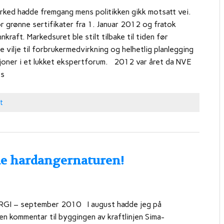
ed hadde fremgang mens politikken gikk motsatt vei.
r grønne sertifikater fra 1. Januar 2012 og fratok
kraft. Markedsuret ble stilt tilbake til tiden før
 vilje til forbrukermedvirkning og helhetlig planlegging
joner i et lukket ekspertforum. 2012 var året da NVE
es
t
de hardangernaturen!
ERGI – september 2010 I august hadde jeg på
en kommentar til byggingen av kraftlinjen Sima-