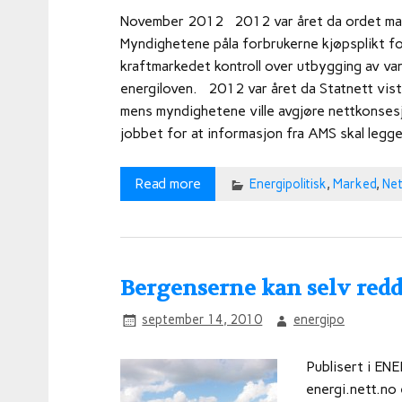
November 2012 2012 var året da ordet mark
Myndighetene påla forbrukerne kjøpsplikt fo
kraftmarkedet kontroll over utbygging av vann
energiloven. 2012 var året da Statnett viste
mens myndighetene ville avgjøre nettkonses
jobbet for at informasjon fra AMS skal legg
Read more
Energipolitisk
,
Marked
,
Net
Bergenserne kan selv red
september 14, 2010
energipo
Publisert i EN
energi.nett.no 