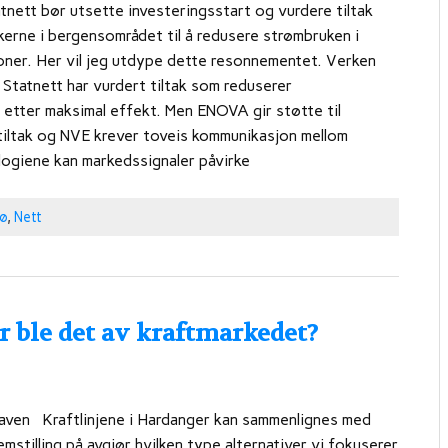
tnett bør utsette investeringsstart og vurdere tiltak
kerne i bergensområdet til å redusere strømbruken i
joner. Her vil jeg utdype dette resonnementet. Verken
Statnett har vurdert tiltak som reduserer
 etter maksimal effekt. Men ENOVA gir støtte til
tiltak og NVE krever toveis kommunikasjon mellom
ogiene kan markedssignaler påvirke
jø
,
Nett
r ble det av kraftmarkedet?
aven Kraftlinjene i Hardanger kan sammenlignes med
mstilling på avgjør hvilken type alternativer vi fokuserer