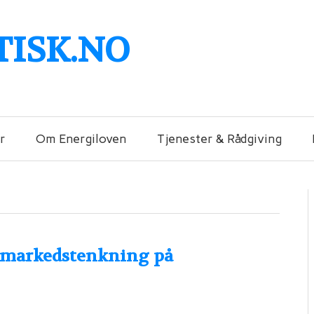
TISK.NO
r
Om Energiloven
Tjenester & Rådgiving
– markedstenkning på