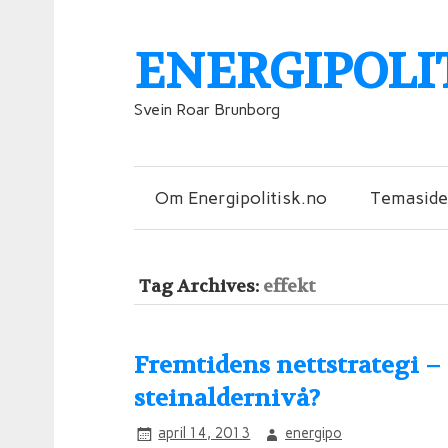
ENERGIPOLI
Svein Roar Brunborg
Om Energipolitisk.no
Temaside
Tag Archives:
effekt
Fremtidens nettstrategi 
steinaldernivå?
april 14, 2013
energipo