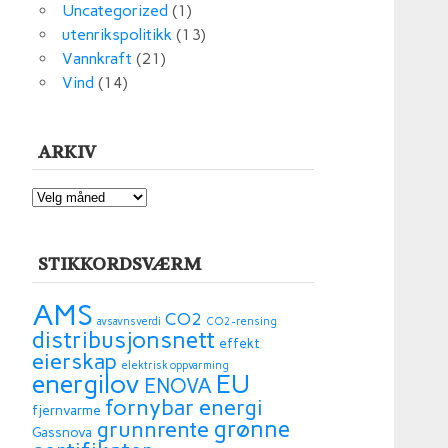
Uncategorized
(1)
utenrikspolitikk
(13)
Vannkraft
(21)
Vind
(14)
ARKIV
ARKIV
STIKKORDSVÆRM
AMS
CO2
avsavnsverdi
CO2-rensing
distribusjonsnett
effekt
eierskap
elektrisk oppvarming
energilov
EU
ENOVA
fornybar energi
fjernvarme
grønne
grunnrente
Gassnova