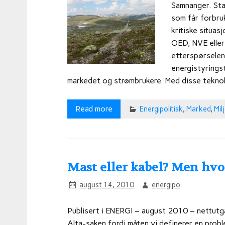
Samnanger. Sta
som får forbru
kritiske situas
OED, NVE eller 
etterspørselen
energistyrings
markedet og strømbrukere. Med disse teknol
Read more
Energipolitisk
,
Marked
,
Mil
Mast eller kabel? Men hvo
august 14, 2010
energipo
Publisert i ENERGI – august 2010 – nettutg
Alta-saken fordi måten vi definerer en proble