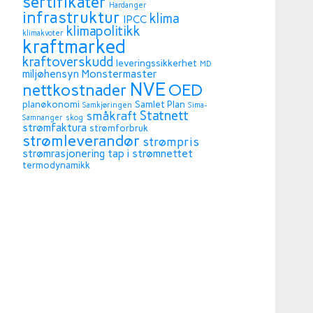
sertifikater
Hardanger
infrastruktur
klima
IPCC
klimapolitikk
klimakvoter
kraftmarked
kraftoverskudd
leveringssikkerhet
MD
miljøhensyn
Monstermaster
NVE
OED
nettkostnader
planøkonomi
Samlet Plan
Samkjøringen
Sima-
Statnett
småkraft
Samnanger
skog
strømfaktura
strømforbruk
strømleverandør
strømpris
strømrasjonering
tap i strømnettet
termodynamikk