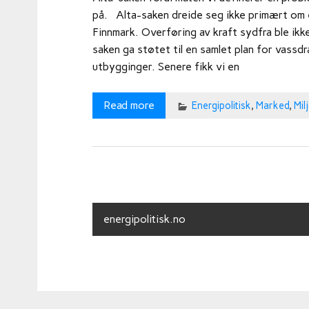
på. Alta-saken dreide seg ikke primært om 
Finnmark. Overføring av kraft sydfra ble ikke
saken ga støtet til en samlet plan for vassdra
utbygginger. Senere fikk vi en
Read more
Energipolitisk
,
Marked
,
Mil
energipolitisk.no