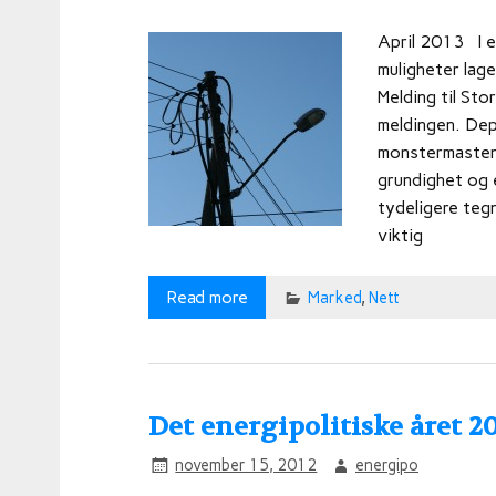
April 2013 I e
muligheter lage
Melding til Sto
meldingen. Depa
monstermastene 
grundighet og 
tydeligere tegn
viktig
Read more
Marked
,
Nett
Det energipolitiske året 
november 15, 2012
energipo