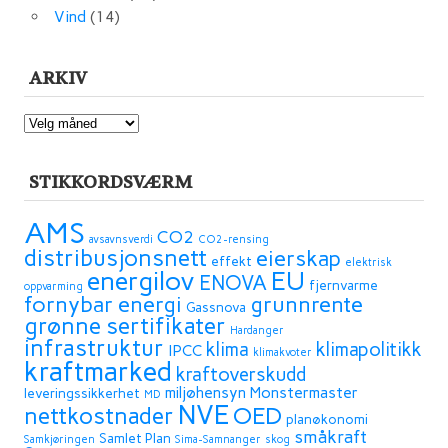
Vind
(14)
ARKIV
ARKIV
STIKKORDSVÆRM
AMS
CO2
avsavnsverdi
CO2-rensing
distribusjonsnett
eierskap
effekt
elektrisk
energilov
EU
ENOVA
fjernvarme
oppvarming
fornybar energi
grunnrente
Gassnova
grønne sertifikater
Hardanger
infrastruktur
klima
klimapolitikk
IPCC
klimakvoter
kraftmarked
kraftoverskudd
miljøhensyn
Monstermaster
leveringssikkerhet
MD
NVE
OED
nettkostnader
planøkonomi
småkraft
Samlet Plan
Samkjøringen
Sima-Samnanger
skog