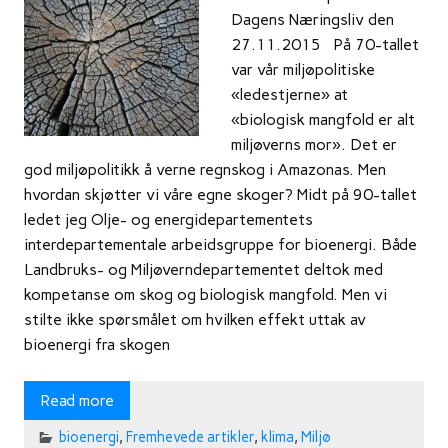
Dagens Næringsliv den
27.11.2015 På 70-tallet
var vår miljøpolitiske
«ledestjerne» at
«biologisk mangfold er alt
miljøverns mor». Det er
god miljøpolitikk å verne regnskog i Amazonas. Men
hvordan skjøtter vi våre egne skoger? Midt på 90-tallet
ledet jeg Olje- og energidepartementets
interdepartementale arbeidsgruppe for bioenergi. Både
Landbruks- og Miljøverndepartementet deltok med
kompetanse om skog og biologisk mangfold. Men vi
stilte ikke spørsmålet om hvilken effekt uttak av
bioenergi fra skogen
Read more
bioenergi
,
Fremhevede artikler
,
klima
,
Miljø