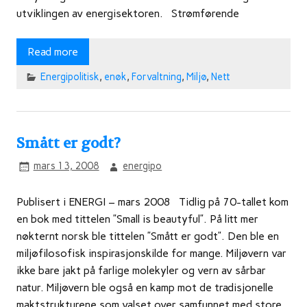
utviklingen av energisektoren. Strømførende
Read more
Energipolitisk
,
enøk
,
Forvaltning
,
Miljø
,
Nett
Smått er godt?
mars 13, 2008
energipo
Publisert i ENERGI – mars 2008 Tidlig på 70-tallet kom
en bok med tittelen ”Small is beautyful”. På litt mer
nøkternt norsk ble tittelen ”Smått er godt”. Den ble en
miljøfilosofisk inspirasjonskilde for mange. Miljøvern var
ikke bare jakt på farlige molekyler og vern av sårbar
natur. Miljøvern ble også en kamp mot de tradisjonelle
maktstrukturene som valset over samfunnet med store