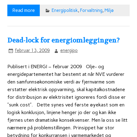
Read more
Energipolitisk
,
Forvaltning
,
Miljø
Dead-lock for energiomleggingen?
februar 13, 2009
energipo
Publisert i ENERGI – februar 2009 Olje- og
energidepartementet har bestemt at når NVE vurderer
den samfunnsøkonomiske verdi av fjernvarme som
erstatter elektrisk oppvarming, skal kapitalkostnadene
for distribusjon av elektrisitet ignoreres fordi disse er
”sunk cost”. Dette synes ved første øyekast som en
logisk konklusjon, linjene henger jo der og kan ikke
fjernes uten dramatiske konsekvenser. Men la oss se litt
nærmere på problemstillingen. Prinsippet har stor
betydning for konkurransen i varmemarkedet og