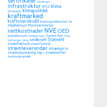
sertifikater
Hardanger
infrastruktur
klima
IPCC
klimapolitikk
klimakvoter
kraftmarked
kraftoverskudd
leveringssikkerhet
MD
miljøhensyn
Monstermaster
NVE
OED
nettkostnader
planøkonomi
Samlet Plan
Samkjøringen
Sima-
Statnett
småkraft
Samnanger
skog
strømfaktura
strømforbruk
strømleverandør
strømpris
strømrasjonering
tap i strømnettet
termodynamikk