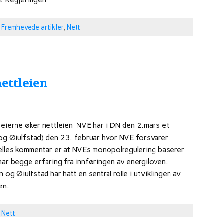
,
Fremhevede artikler
,
Nett
nettleien
il eierne øker nettleien NVE har i DN den 2.mars et
 og Øiulfstad) den 23. februar hvor NVE forsvarer
felles kommentar er at NVEs monopolregulering baserer
har begge erfaring fra innføringen av energiloven.
og Øiulfstad har hatt en sentral rolle i utviklingen av
en.
,
Nett