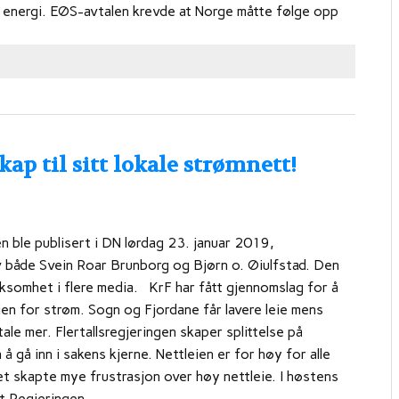
ar energi. EØS-avtalen krevde at Norge måtte følge opp
p til sitt lokale strømnett!
n ble publisert i DN lørdag 23. januar 2019,
 både Svein Roar Brunborg og Bjørn o. Øiulfstad. Den
somhet i flere media. KrF har fått gjennomslag for å
ien for strøm. Sogn og Fjordane får lavere leie mens
ale mer. Flertallsregjeringen skaper splittelse på
 å gå inn i sakens kjerne. Nettleien er for høy for alle
et skapte mye frustrasjon over høy nettleie. I høstens
et Regjeringen