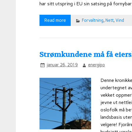
har sitt utspring i EU sin satsing på fornyb
Read more
Forvaltning
,
Nett
,
Vind
Strømkundene må få eierska
januar 26, 2019
energipo
Denne kronikke
undertegnet av
vekket oppmerk
jevne ut nettle
oslofolk må bet
landsbasis uten
velgere! Fjorår
budsjett varsl