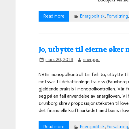
Read more
Energipolitisk
,
Forvaltning
Jo, utbytte til eierne øker 
mars 20, 2018
energipo
NVEs monopolkontroll tar feil: Jo, utbytte t
motsvar til debattinnlegg fra oss (Brunborg
gjeldende praksis i monopolkontrollen. Vår 
seg på en feil anvendelse av energiloven. Vi 
Brunborg skrev proposisjonsteksten til loven 
det finansielle kraftmarkedet med basis i lov
Read more
Energipolitisk
,
Forvaltning