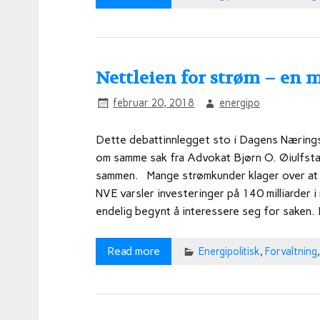
Nettleien for strøm – en 
februar 20, 2018
energipo
Dette debattinnlegget sto i Dagens Nærings
om samme sak fra Advokat Bjørn O. Øiulfsta
sammen. Mange strømkunder klager over at d
NVE varsler investeringer på 140 milliarder i
endelig begynt å interessere seg for saken. D
Read more
Energipolitisk
,
Forvaltning