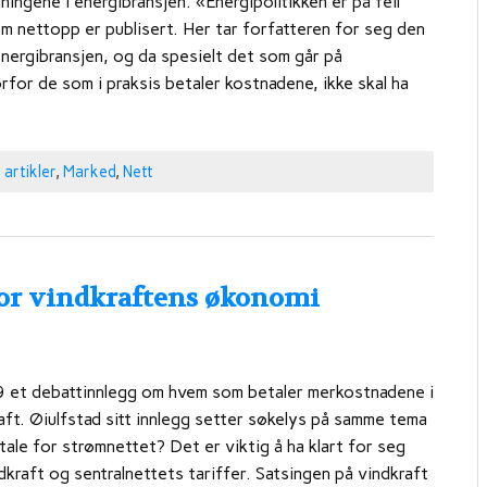
ngene i energibransjen. «Energipolitikken er på feil
m nettopp er publisert. Her tar forfatteren for seg den
energibransjen, og da spesielt det som går på
rfor de som i praksis betaler kostnadene, ikke skal ha
artikler
,
Marked
,
Nett
for vindkraftens økonomi
9 et debattinnlegg om hvem som betaler merkostnadene i
aft. Øiulfstad sitt innlegg setter søkelys på samme tema
ale for strømnettet? Det er viktig å ha klart for seg
dkraft og sentralnettets tariffer. Satsingen på vindkraft