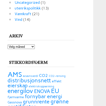
Uncategorized
(1)
utenrikspolitikk
(13)
Vannkraft
(21)
Vind
(14)
ARKIV
ARKIV
STIKKORDSVÆRM
AMS
CO2
avsavnsverdi
CO2-rensing
distribusjonsnett
effekt
eierskap
elektrisk oppvarming
energilov
EU
ENOVA
fornybar energi
fjernvarme
grønne
grunnrente
Gassnova