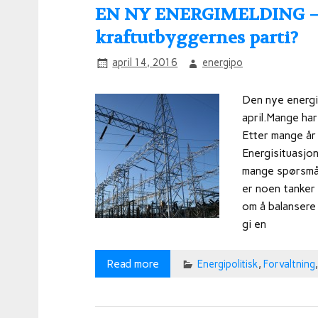
EN NY ENERGIMELDING – ta
kraftutbyggernes parti?
april 14, 2016
energipo
Den nye energi
april.Mange ha
Etter mange år
Energisituasjon
mange spørsmål.
er noen tanker 
om å balansere
gi en
Read more
Energipolitisk
,
Forvaltning