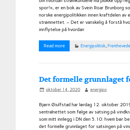
om hvordan strømkundene må plukke opp regni
spor!», er en bok av Svein Roar Brunborg so
norske energipolitikken innen kraftdelen av 
strømnettet. – Det er vanskelig å forstå hvo
innflytelse på hvordan
Read more
Energipolitisk
,
Fremhevede 
Det formelle grunnlaget 
oktober 14, 2020
energipo
Bjørn Øiulfstad har lørdag 12. oktober 201
sentralnettet som følge av satsing på vindkr
som mitt innlegg i DN den 5.10: hvem bør bet
det formelle grunnlaget for satsingen på vin