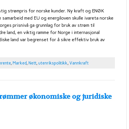
nstig strømpris for norske kunder. Ny kraft og ENØK
ke samarbeid med EU og energiloven skulle ivareta norske
ges prisnivå ga grunnlag for bruk av strøm til
dre land, en viktig ramme for Norge i internasjonal
ske land var begrenset for å sikre effektiv bruk av
nrente
,
Marked
,
Nett
,
utenrikspolitikk
,
Vannkraft
nrømmer økonomiske og juridiske