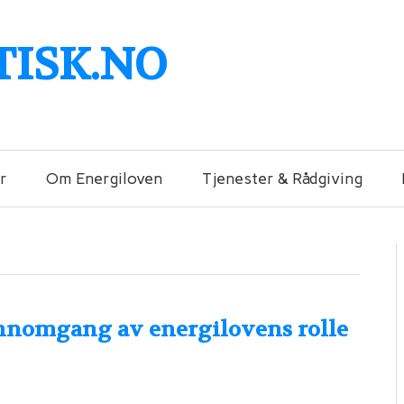
TISK.NO
r
Om Energiloven
Tjenester & Rådgiving
nnomgang av energilovens rolle