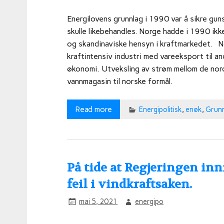
Energilovens grunnlag i 1990 var å sikre gu
skulle likebehandles. Norge hadde i 1990 ik
og skandinaviske hensyn i kraftmarkedet. Nor
kraftintensiv industri med vareeksport til an
økonomi. Utveksling av strøm mellom de nordi
vannmagasin til norske formål.
Read more
Energipolitisk
,
enøk
,
Grun
På tide at Regjeringen in
feil i vindkraftsaken.
mai 5, 2021
energipo