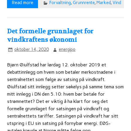
Read more
Forvaltning
,
Grunnrente
,
Marked
,
Vind
Det formelle grunnlaget for
vindkraftens økonomi
oktober 14, 2020
energipo
Bjørn Øiulfstad har lørdag 12. oktober 2019 et
debattinnlegg om hvem som betaler merkostnadene i
sentralnettet som følge av satsing på vindkraft.
Øiulfstad sitt innlegg setter søkelys på samme tema som
mitt innlegg i DN den 5.10: hvem bør betale for
strømnettet? Det er viktig å ha klart for seg det
formelle grunnlaget for satsingen på vindkraft og
sentralnettets tariffer. Satsingen på vindkraft har sitt
utspring i EU sin satsing på fornybar energi. EØS-
avtalen krevde at Norge måtte følge opp