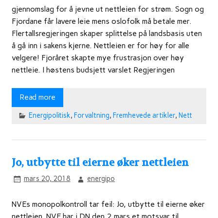
gjennomslag for å jevne ut nettleien for strøm. Sogn og
Fjordane får lavere leie mens oslofolk må betale mer.
Flertallsregjeringen skaper splittelse på landsbasis uten
å gå inn i sakens kjerne. Nettleien er for høy for alle
velgere! Fjoråret skapte mye frustrasjon over høy
nettleie. I høstens budsjett varslet Regjeringen
Read more
Energipolitisk
,
Forvaltning
,
Fremhevede artikler
,
Nett
Jo, utbytte til eierne øker nettleien
mars 20, 2018
energipo
NVEs monopolkontroll tar feil: Jo, utbytte til eierne øker
nettleien NVE har i DN den 2.mars et motsvar til