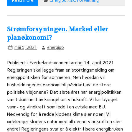
Read more
Energipolitisk
,
Forvaltning
Strømforsyningen. Marked eller
planøkonomi?
mai 5, 2021
energipo
Publisert i Fædrelandsvennen lørdag 14. april 2021
Regjeringen skal legge fram en stortingsmelding om
energipolitikken før sommeren. Men hvordan vil
husholdningenes økonomi bli påvirket av de store
politiske visjonene? Det siste året har energipolitikken
vært dominert av krangel om vindkraft. Vi har bygget
vann- og vindkraft som ledd i en avtale med EU.
Nødvendig for å redde klodens klima sier noen! Vi
ødelegger klodens natur med all denne vindkraften sier
andre! Regjeringens svar er å elektrifisere energibruken