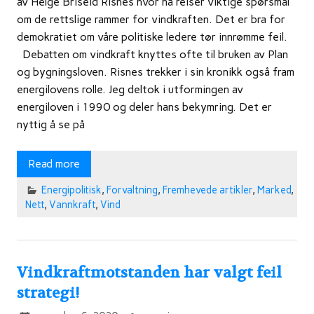
av Helge Briseid Risnes hvor ha reiser viktige spørsmål
om de rettslige rammer for vindkraften. Det er bra for
demokratiet om våre politiske ledere tør innrømme feil.
Debatten om vindkraft knyttes ofte til bruken av Plan
og bygningsloven. Risnes trekker i sin kronikk også fram
energilovens rolle. Jeg deltok i utformingen av
energiloven i 1990 og deler hans bekymring. Det er
nyttig å se på
Read more
Energipolitisk
,
Forvaltning
,
Fremhevede artikler
,
Marked
,
Nett
,
Vannkraft
,
Vind
Vindkraftmotstanden har valgt feil
strategi!