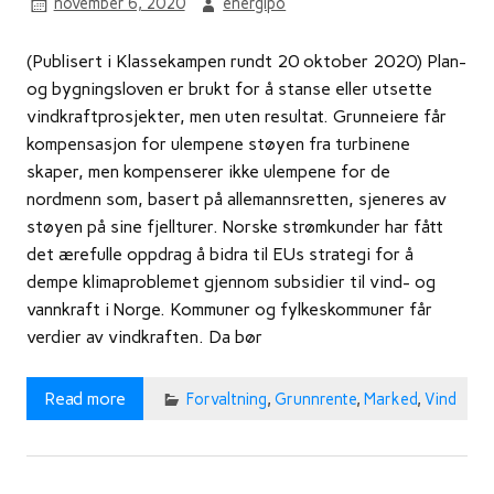
november 6, 2020
energipo
(Publisert i Klassekampen rundt 20 oktober 2020) Plan-
og bygningsloven er brukt for å stanse eller utsette
vindkraftprosjekter, men uten resultat. Grunneiere får
kompensasjon for ulempene støyen fra turbinene
skaper, men kompenserer ikke ulempene for de
nordmenn som, basert på allemannsretten, sjeneres av
støyen på sine fjellturer. Norske strømkunder har fått
det ærefulle oppdrag å bidra til EUs strategi for å
dempe klimaproblemet gjennom subsidier til vind- og
vannkraft i Norge. Kommuner og fylkeskommuner får
verdier av vindkraften. Da bør
Read more
Forvaltning
,
Grunnrente
,
Marked
,
Vind