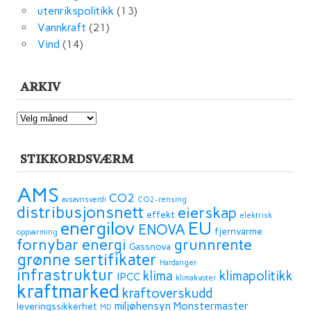
utenrikspolitikk
(13)
Vannkraft
(21)
Vind
(14)
ARKIV
ARKIV
STIKKORDSVÆRM
AMS
CO2
avsavnsverdi
CO2-rensing
distribusjonsnett
eierskap
effekt
elektrisk
energilov
EU
ENOVA
fjernvarme
oppvarming
fornybar energi
grunnrente
Gassnova
grønne sertifikater
Hardanger
infrastruktur
klima
klimapolitikk
IPCC
klimakvoter
kraftmarked
kraftoverskudd
miljøhensyn
Monstermaster
leveringssikkerhet
MD