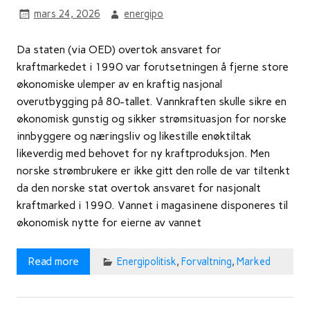
mars 24, 2026
energipo
Da staten (via OED) overtok ansvaret for
kraftmarkedet i 1990 var forutsetningen å fjerne store
økonomiske ulemper av en kraftig nasjonal
overutbygging på 80-tallet. Vannkraften skulle sikre en
økonomisk gunstig og sikker strømsituasjon for norske
innbyggere og næringsliv og likestille enøktiltak
likeverdig med behovet for ny kraftproduksjon. Men
norske strømbrukere er ikke gitt den rolle de var tiltenkt
da den norske stat overtok ansvaret for nasjonalt
kraftmarked i 1990. Vannet i magasinene disponeres til
økonomisk nytte for eierne av vannet
Read more
Energipolitisk
,
Forvaltning
,
Marked