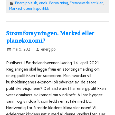
Energipolitisk
,
enøk
,
Forvaltning
,
Fremhevede artikler
,
Marked
,
utenrikspolitikk
Strømforsyningen. Marked eller
planøkonomi?
mai 5, 2021
energipo
Publisert i Fædrelandsvennen lørdag 14. april 2021
Regjeringen skal legge fram en stortingsmelding om
energipolitikken før sommeren. Men hvordan vil
husholdningenes økonomi bli påvirket av de store
politiske visjonene? Det siste året har energipolitikken
vært dominert av krangel om vindkraft. Vi har bygget
vann- og vindkraft som ledd i en avtale med EU.
Nødvendig for å redde klodens klima sier noen! Vi
ødelegger klodens natur med all denne vindkraften sier