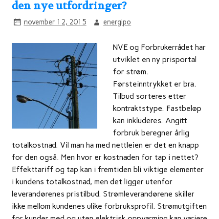
den nye utfordringer?
november 12, 2015
energipo
NVE og Forbrukerrådet har
utviklet en ny prisportal
for strøm.
Førsteinntrykket er bra.
Tilbud sorteres etter
kontraktstype. Fastbeløp
kan inkluderes. Angitt
forbruk beregner årlig
totalkostnad. Vil man ha med nettleien er det en knapp
for den også. Men hvor er kostnaden for tap i nettet?
Effekttariff og tap kan i fremtiden bli viktige elementer
i kundens totalkostnad, men det ligger utenfor
leverandørenes pristilbud. Strømleverandørene skiller
ikke mellom kundenes ulike forbruksprofil. Strømutgiften
for kunder med og uten elektrisk oppvarming kan variere