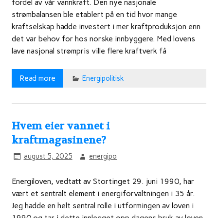
fordel av vår vannkraft. Den nye nasjonale
strømbalansen ble etablert på en tid hvor mange
kraftselskap hadde investert i mer kraftproduksjon enn
det var behov for hos norske innbyggere. Med lovens
lave nasjonal strømpris ville flere kraftverk få
Read more
Energipolitisk
Hvem eier vannet i
kraftmagasinene?
august 5, 2025
energipo
Energiloven, vedtatt av Stortinget 29. juni 1990, har
vært et sentralt element i energiforvaltningen i 35 år.
Jeg hadde en helt sentral rolle i utformingen av loven i
1990 og tar i dette innlegget opp dagens bruk av loven