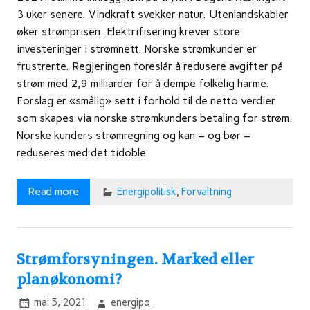
3 uker senere. Vindkraft svekker natur. Utenlandskabler
øker strømprisen. Elektrifisering krever store
investeringer i strømnett. Norske strømkunder er
frustrerte. Regjeringen foreslår å redusere avgifter på
strøm med 2,9 milliarder for å dempe folkelig harme.
Forslag er «smålig» sett i forhold til de netto verdier
som skapes via norske strømkunders betaling for strøm.
Norske kunders strømregning og kan – og bør –
reduseres med det tidoble
Read more
Energipolitisk
,
Forvaltning
Strømforsyningen. Marked eller
planøkonomi?
mai 5, 2021
energipo