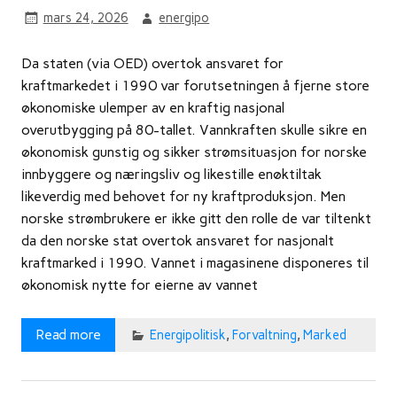
mars 24, 2026
energipo
Da staten (via OED) overtok ansvaret for
kraftmarkedet i 1990 var forutsetningen å fjerne store
økonomiske ulemper av en kraftig nasjonal
overutbygging på 80-tallet. Vannkraften skulle sikre en
økonomisk gunstig og sikker strømsituasjon for norske
innbyggere og næringsliv og likestille enøktiltak
likeverdig med behovet for ny kraftproduksjon. Men
norske strømbrukere er ikke gitt den rolle de var tiltenkt
da den norske stat overtok ansvaret for nasjonalt
kraftmarked i 1990. Vannet i magasinene disponeres til
økonomisk nytte for eierne av vannet
Read more
Energipolitisk
,
Forvaltning
,
Marked