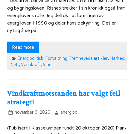
Debatten om vindkraft knyttes ofte til bruken av Plan
og bygningsloven. Risnes trekker i sin kronikk også fram
energilovens rolle. Jeg deltok i utformingen av
energiloven i 1990 og deler hans bekymring. Det er
nyttig å se på
Read more
Energipolitisk
,
Forvaltning
,
Fremhevede artikler
,
Marked
,
Nett
,
Vannkraft
,
Vind
Vindkraftmotstanden har valgt feil
strategi!
november 6, 2020
energipo
(Publisert i Klassekampen rundt 20 oktober 2020) Plan-