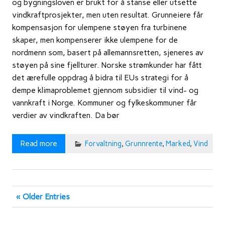
og bygningsloven er brukt for å stanse eller utsette
vindkraftprosjekter, men uten resultat. Grunneiere får
kompensasjon for ulempene støyen fra turbinene
skaper, men kompenserer ikke ulempene for de
nordmenn som, basert på allemannsretten, sjeneres av
støyen på sine fjellturer. Norske strømkunder har fått
det ærefulle oppdrag å bidra til EUs strategi for å
dempe klimaproblemet gjennom subsidier til vind- og
vannkraft i Norge. Kommuner og fylkeskommuner får
verdier av vindkraften. Da bør
Read more
Forvaltning
,
Grunnrente
,
Marked
,
Vind
« Older Entries