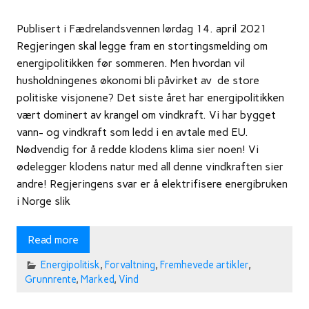
Publisert i Fædrelandsvennen lørdag 14. april 2021
Regjeringen skal legge fram en stortingsmelding om
energipolitikken før sommeren. Men hvordan vil
husholdningenes økonomi bli påvirket av de store
politiske visjonene? Det siste året har energipolitikken
vært dominert av krangel om vindkraft. Vi har bygget
vann- og vindkraft som ledd i en avtale med EU.
Nødvendig for å redde klodens klima sier noen! Vi
ødelegger klodens natur med all denne vindkraften sier
andre! Regjeringens svar er å elektrifisere energibruken
i Norge slik
Read more
Energipolitisk
,
Forvaltning
,
Fremhevede artikler
,
Grunnrente
,
Marked
,
Vind