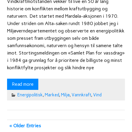
Vindkraftmotstanden vekker til live en 50 år lang
historie om konflikten mellom kraftutbygging og
naturvern. Det startet med Mardøla-aksjonen i 1970.
Under striden om Alta-saken rundt 1980 jobbet jeg i
Miljøverndepartementet og observerte en energipolitikk
som presset fram utbyggingen selv om både
samfunnsøkonomi, naturvern og hensyn til samene talte
imot. Stortingsmeldingen om «Samlet Plan for vassdrag»
i 1984 ga grunnlag for å prioritere de billigste og minst
konfliktfylte prosjekter og slik hindre nye
Read more
Energipolitisk
,
Marked
,
Miljø
,
Vannkraft
,
Vind
« Older Entries