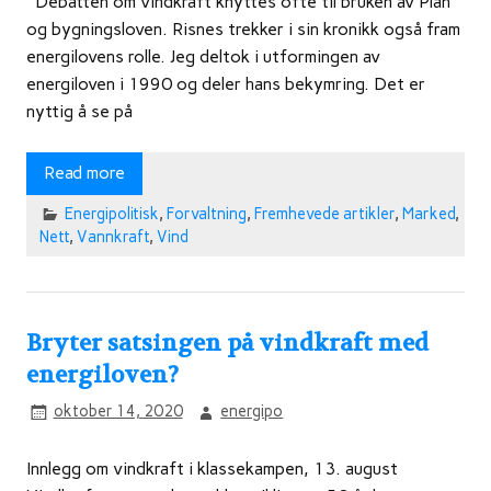
Debatten om vindkraft knyttes ofte til bruken av Plan
og bygningsloven. Risnes trekker i sin kronikk også fram
energilovens rolle. Jeg deltok i utformingen av
energiloven i 1990 og deler hans bekymring. Det er
nyttig å se på
Read more
Energipolitisk
,
Forvaltning
,
Fremhevede artikler
,
Marked
,
Nett
,
Vannkraft
,
Vind
Bryter satsingen på vindkraft med
energiloven?
oktober 14, 2020
energipo
Innlegg om vindkraft i klassekampen, 13. august