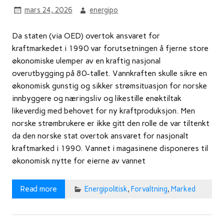
mars 24, 2026
energipo
Da staten (via OED) overtok ansvaret for
kraftmarkedet i 1990 var forutsetningen å fjerne store
økonomiske ulemper av en kraftig nasjonal
overutbygging på 80-tallet. Vannkraften skulle sikre en
økonomisk gunstig og sikker strømsituasjon for norske
innbyggere og næringsliv og likestille enøktiltak
likeverdig med behovet for ny kraftproduksjon. Men
norske strømbrukere er ikke gitt den rolle de var tiltenkt
da den norske stat overtok ansvaret for nasjonalt
kraftmarked i 1990. Vannet i magasinene disponeres til
økonomisk nytte for eierne av vannet
Read more
Energipolitisk
,
Forvaltning
,
Marked