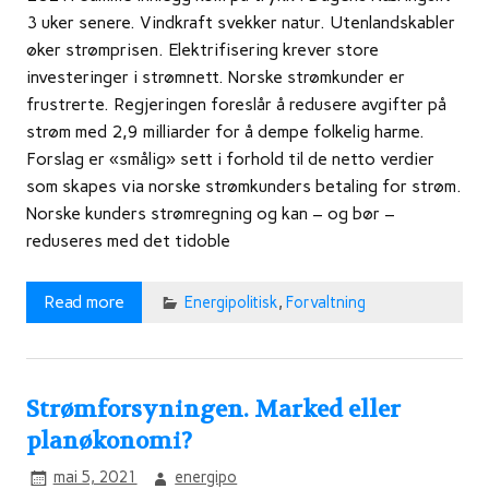
3 uker senere. Vindkraft svekker natur. Utenlandskabler
øker strømprisen. Elektrifisering krever store
investeringer i strømnett. Norske strømkunder er
frustrerte. Regjeringen foreslår å redusere avgifter på
strøm med 2,9 milliarder for å dempe folkelig harme.
Forslag er «smålig» sett i forhold til de netto verdier
som skapes via norske strømkunders betaling for strøm.
Norske kunders strømregning og kan – og bør –
reduseres med det tidoble
Read more
Energipolitisk
,
Forvaltning
Strømforsyningen. Marked eller
planøkonomi?
mai 5, 2021
energipo