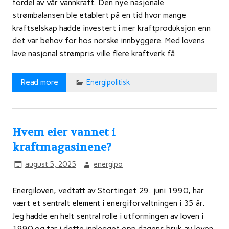
fordel av vår vannkraft. Den nye nasjonale
strømbalansen ble etablert på en tid hvor mange
kraftselskap hadde investert i mer kraftproduksjon enn
det var behov for hos norske innbyggere. Med lovens
lave nasjonal strømpris ville flere kraftverk få
Read more
Energipolitisk
Hvem eier vannet i
kraftmagasinene?
august 5, 2025
energipo
Energiloven, vedtatt av Stortinget 29. juni 1990, har
vært et sentralt element i energiforvaltningen i 35 år.
Jeg hadde en helt sentral rolle i utformingen av loven i
1990 og tar i dette innlegget opp dagens bruk av loven