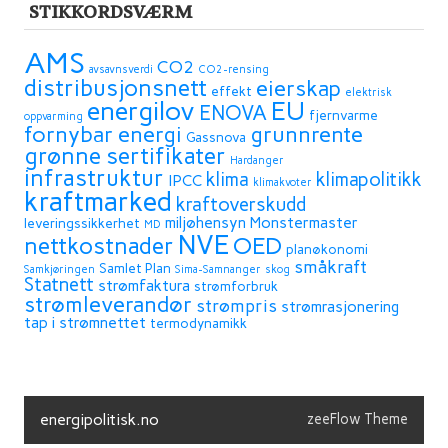
STIKKORDSVÆRM
AMS
CO2
avsavnsverdi
CO2-rensing
distribusjonsnett
eierskap
effekt
elektrisk
energilov
EU
ENOVA
fjernvarme
oppvarming
fornybar energi
grunnrente
Gassnova
grønne sertifikater
Hardanger
infrastruktur
klima
klimapolitikk
IPCC
klimakvoter
kraftmarked
kraftoverskudd
miljøhensyn
Monstermaster
leveringssikkerhet
MD
NVE
OED
nettkostnader
planøkonomi
småkraft
Samlet Plan
Samkjøringen
Sima-Samnanger
skog
Statnett
strømfaktura
strømforbruk
strømleverandør
strømpris
strømrasjonering
tap i strømnettet
termodynamikk
energipolitisk.no
zeeFlow Theme