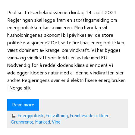
Publisert i Fædrelandsvennen lørdag 14. april 2021
Regjeringen skal legge fram en stortingsmelding om
energipolitikken før sommeren. Men hvordan vil
husholdningenes økonomi bli påvirket av de store
politiske visjonene? Det siste året har energipolitikken
vært dominert av krangel om vindkraft. Vi har bygget
vann- og vindkraft som ledd i en avtale med EU.
Nødvendig for å redde klodens klima sier noen! Vi
ødelegger klodens natur med all denne vindkraften sier
andre! Regjeringens svar er å elektrifisere energibruken
i Norge slik
Read more
Energipolitisk
,
Forvaltning
,
Fremhevede artikler
,
Grunnrente
,
Marked
,
Vind