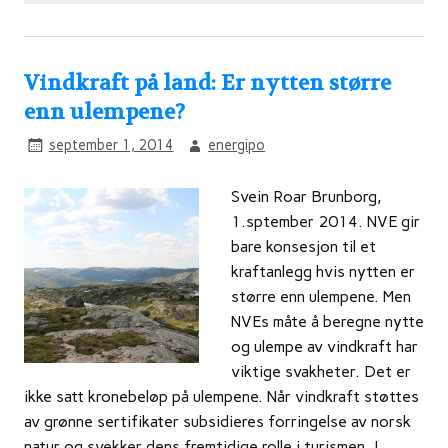
Vindkraft på land: Er nytten større
enn ulempene?
september 1, 2014
energipo
Svein Roar Brunborg,
1.sptember 2014. NVE gir
bare konsesjon til et
kraftanlegg hvis nytten er
større enn ulempene. Men
NVEs måte å beregne nytte
og ulempe av vindkraft har
viktige svakheter. Det er
ikke satt kronebeløp på ulempene. Når vindkraft støttes
av grønne sertifikater subsidieres forringelse av norsk
natur og svekker dens fremtidige rolle i turismen. I