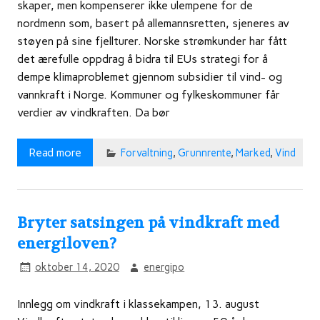
skaper, men kompenserer ikke ulempene for de
nordmenn som, basert på allemannsretten, sjeneres av
støyen på sine fjellturer. Norske strømkunder har fått
det ærefulle oppdrag å bidra til EUs strategi for å
dempe klimaproblemet gjennom subsidier til vind- og
vannkraft i Norge. Kommuner og fylkeskommuner får
verdier av vindkraften. Da bør
Read more
Forvaltning
,
Grunnrente
,
Marked
,
Vind
Bryter satsingen på vindkraft med
energiloven?
oktober 14, 2020
energipo
Innlegg om vindkraft i klassekampen, 13. august