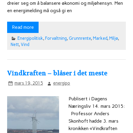
dreier seg om å balansere økonomi og miljøhensyn. Men
en energimelding må også gi en
Read more
Energipolitisk
,
Forvaltning
,
Grunnrente
,
Marked
,
Miljø
,
Nett
,
Vind
Vindkraften – blåser i det meste
mars 19, 2015
energipo
Publisert i Dagens
Næringsliv 14. mars 2015:
Professor Anders
Skonhoft hadde 3. mars
kronikken «Vindkraften