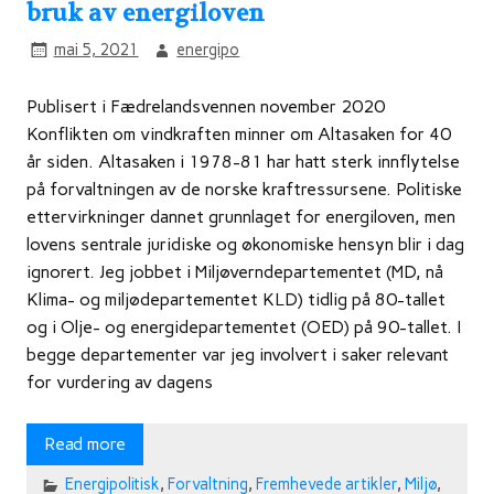
bruk av energiloven
mai 5, 2021
energipo
Publisert i Fædrelandsvennen november 2020
Konflikten om vindkraften minner om Altasaken for 40
år siden. Altasaken i 1978-81 har hatt sterk innflytelse
på forvaltningen av de norske kraftressursene. Politiske
ettervirkninger dannet grunnlaget for energiloven, men
lovens sentrale juridiske og økonomiske hensyn blir i dag
ignorert. Jeg jobbet i Miljøverndepartementet (MD, nå
Klima- og miljødepartementet KLD) tidlig på 80-tallet
og i Olje- og energidepartementet (OED) på 90-tallet. I
begge departementer var jeg involvert i saker relevant
for vurdering av dagens
Read more
Energipolitisk
,
Forvaltning
,
Fremhevede artikler
,
Miljø
,