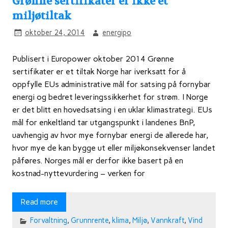
Grønne sertifikater er ikke et
miljøtiltak
oktober 24, 2014
energipo
Publisert i Europower oktober 2014 Grønne
sertifikater er et tiltak Norge har iverksatt for å
oppfylle EUs administrative mål for satsing på fornybar
energi og bedret leveringssikkerhet for strøm. I Norge
er det blitt en hovedsatsing i en uklar klimastrategi. EUs
mål for enkeltland tar utgangspunkt i landenes BnP,
uavhengig av hvor mye fornybar energi de allerede har,
hvor mye de kan bygge ut eller miljøkonsekvenser landet
påføres. Norges mål er derfor ikke basert på en
kostnad-nyttevurdering – verken for
Read more
Forvaltning
,
Grunnrente
,
klima
,
Miljø
,
Vannkraft
,
Vind