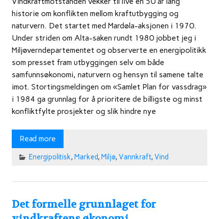
Vindkraftmotstanden vekker til live en 50 år lang
historie om konflikten mellom kraftutbygging og
naturvern. Det startet med Mardøla-aksjonen i 1970.
Under striden om Alta-saken rundt 1980 jobbet jeg i
Miljøverndepartementet og observerte en energipolitikk
som presset fram utbyggingen selv om både
samfunnsøkonomi, naturvern og hensyn til samene talte
imot. Stortingsmeldingen om «Samlet Plan for vassdrag»
i 1984 ga grunnlag for å prioritere de billigste og minst
konfliktfylte prosjekter og slik hindre nye
Read more
Energipolitisk
,
Marked
,
Miljø
,
Vannkraft
,
Vind
Det formelle grunnlaget for
vindkraftens økonomi