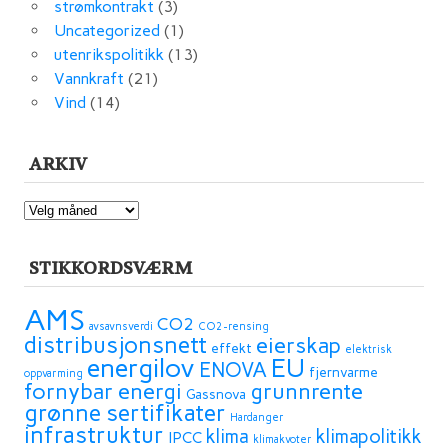
strømkontrakt
(3)
Uncategorized
(1)
utenrikspolitikk
(13)
Vannkraft
(21)
Vind
(14)
ARKIV
ARKIV
STIKKORDSVÆRM
AMS
CO2
avsavnsverdi
CO2-rensing
distribusjonsnett
eierskap
effekt
elektrisk
energilov
EU
ENOVA
fjernvarme
oppvarming
fornybar energi
grunnrente
Gassnova
grønne sertifikater
Hardanger
infrastruktur
klima
klimapolitikk
IPCC
klimakvoter