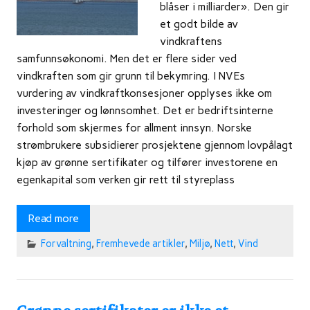
blåser i milliarder». Den gir
et godt bilde av
vindkraftens
samfunnsøkonomi. Men det er flere sider ved
vindkraften som gir grunn til bekymring. I NVEs
vurdering av vindkraftkonsesjoner opplyses ikke om
investeringer og lønnsomhet. Det er bedriftsinterne
forhold som skjermes for allment innsyn. Norske
strømbrukere subsidierer prosjektene gjennom lovpålagt
kjøp av grønne sertifikater og tilfører investorene en
egenkapital som verken gir rett til styreplass
Read more
Forvaltning
,
Fremhevede artikler
,
Miljø
,
Nett
,
Vind