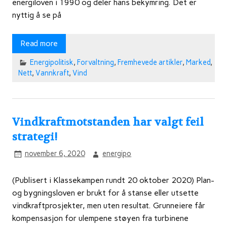
energiloven i 1990 og deler hans bekymring. Det er
nyttig å se på
Read more
Energipolitisk
,
Forvaltning
,
Fremhevede artikler
,
Marked
,
Nett
,
Vannkraft
,
Vind
Vindkraftmotstanden har valgt feil
strategi!
november 6, 2020
energipo
(Publisert i Klassekampen rundt 20 oktober 2020) Plan-
og bygningsloven er brukt for å stanse eller utsette
vindkraftprosjekter, men uten resultat. Grunneiere får
kompensasjon for ulempene støyen fra turbinene