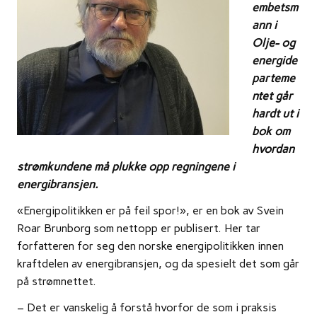
embetsm
ann i
Olje- og
energide
parteme
ntet går
hardt ut i
bok om
hvordan
strømkundene må plukke opp regningene i
energibransjen.
«Energipolitikken er på feil spor!», er en bok av Svein
Roar Brunborg som nettopp er publisert. Her tar
forfatteren for seg den norske energipolitikken innen
kraftdelen av energibransjen, og da spesielt det som går
på strømnettet.
– Det er vanskelig å forstå hvorfor de som i praksis