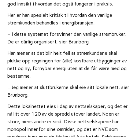
god innsikt i hvordan det også fungerer i praksis.
Her er han spesielt kritisk til hvordan den vanlige
strømkunden behandles i energibransjen.
– I dette systemet forsvinner den vanlige strømbruker.
De er dårlig organisert, sier Brunborg.
Han mener at det blir helt feil at strømkundene skal
plukke opp regningen for (alle) kostbare utbygginger av
nett og ny, fornybar energi uten at de får være med og
bestemme.
– Jeg mener at sluttbrukerne skal eie sitt lokale nett, sier
Brunborg.
Dette lokalnettet eies i dag av nettselskaper, og det er
nå litt over 120 av de spredd utover landet. Noen er
store, mens andre er små. Disse nettselskapene har
monopol innenfor sine områder, og det er NVE som
regulerer hvor mye de får lov til å ta betalt. Selskapene