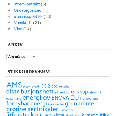
strømkontrakt
(3)
Uncategorized
(1)
utenrikspolitikk
(13)
Vannkraft
(21)
Vind
(14)
ARKIV
ARKIV
STIKKORDSVÆRM
AMS
CO2
avsavnsverdi
CO2-rensing
distribusjonsnett
eierskap
effekt
elektrisk
energilov
EU
ENOVA
fjernvarme
oppvarming
fornybar energi
grunnrente
Gassnova
grønne sertifikater
Hardanger
infrastruktur
klima
klimapolitikk
IPCC
klimakvoter